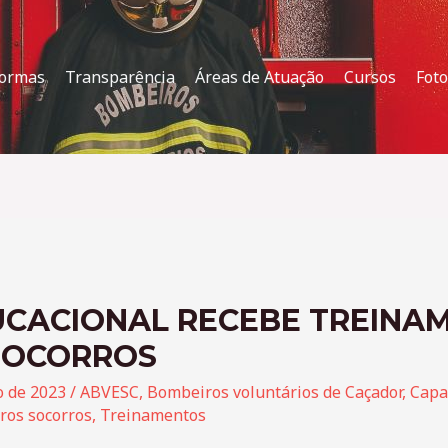
ormas
Transparência
Áreas de Atuação
Cursos
Foto
CACIONAL RECEBE TREINA
SOCORROS
o de 2023
/
ABVESC
,
Bombeiros voluntários de Caçador
,
Capa
ros socorros
,
Treinamentos