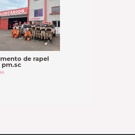
amento de rapel
a pm.sc
tos