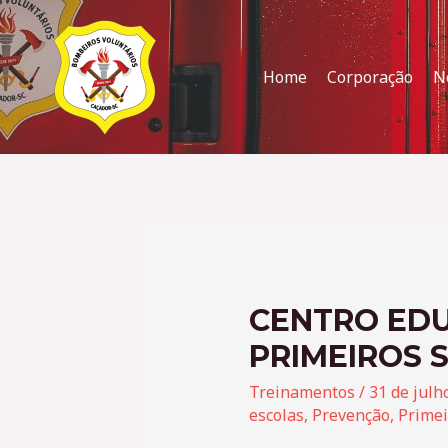
Home
Corporação
N
CENTRO EDU
PRIMEIROS 
Treinamentos
/
31 de julh
escolas
,
Prevenção
,
Primei