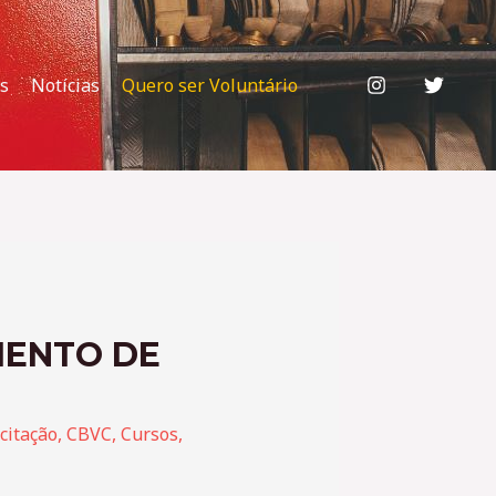
s
Notícias
Quero ser Voluntário
MENTO DE
citação
,
CBVC
,
Cursos
,