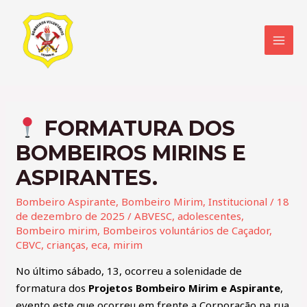
FORMATURA DOS
BOMBEIROS MIRINS E
ASPIRANTES.
Bombeiro Aspirante
,
Bombeiro Mirim
,
Institucional
/
18
de dezembro de 2025
/
ABVESC
,
adolescentes
,
Bombeiro mirim
,
Bombeiros voluntários de Caçador
,
CBVC
,
crianças
,
eca
,
mirim
No último sábado, 13, ocorreu a solenidade de
formatura dos
Projetos Bombeiro Mirim e Aspirante
,
evento este que ocorreu em frente a Corporação na rua